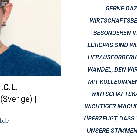
GERNE DAZ
WIRTSCHAFTSBER
BESONDEREN V
EUROPAS SIND WI
HERAUSFORDERUN
WANDEL, DEN WI
MIT KOLLEGINNE
.C.L.
WIRTSCHAFTSKA
(Sverige) |
WICHTIGER MACHE
ÜBERZEUGT, DASS
l.de
UNSERE STIMMEN